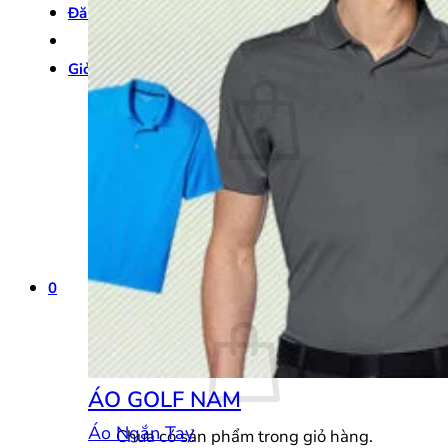
Đăng nhập
Giỏ hàng /
0
₫
0
Chưa có sản phẩm trong giỏ hàng.
Quay trở lại cửa hàng
0
Giỏ hàng
ÁO GOLF NAM
Áo Ngắn Tay
Chưa có sản phẩm trong giỏ hàng.