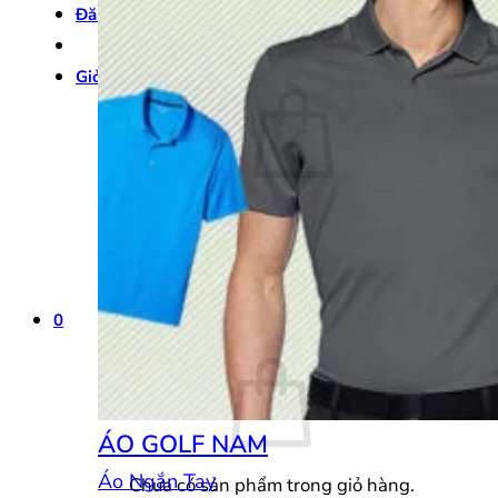
Đăng nhập
Giỏ hàng /
0
₫
0
Chưa có sản phẩm trong giỏ hàng.
Quay trở lại cửa hàng
0
Giỏ hàng
ÁO GOLF NAM
Áo Ngắn Tay
Chưa có sản phẩm trong giỏ hàng.