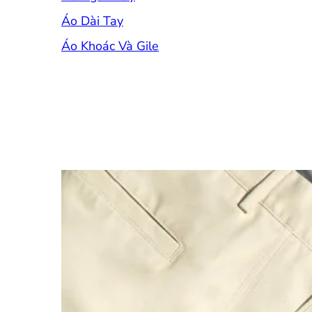
Áo Dài Tay
Áo Khoác Và Gile