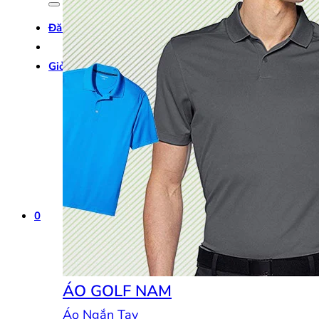
Đăng nhập
Giỏ hàng /
0
₫
0
0
ÁO GOLF NAM
Áo Ngắn Tay