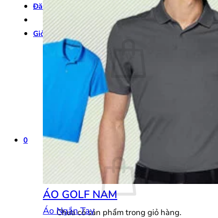
Đăng nhập
Giỏ hàng /
0
₫
0
Chưa có sản phẩm trong giỏ hàng.
Quay trở lại cửa hàng
0
Giỏ hàng
ÁO GOLF NAM
Áo Ngắn Tay
Chưa có sản phẩm trong giỏ hàng.