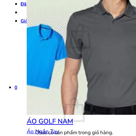
Đăng nhập
Giỏ hàng /
0
₫
0
Chưa có sản phẩm trong giỏ hàng.
Quay trở lại cửa hàng
0
Giỏ hàng
ÁO GOLF NAM
Áo Ngắn Tay
Chưa có sản phẩm trong giỏ hàng.