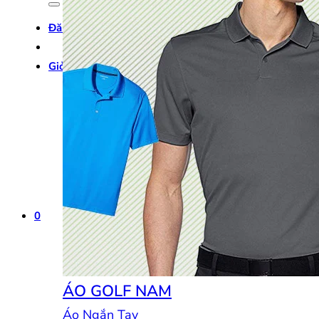
Đăng nhập
Giỏ hàng /
0
₫
0
0
ÁO GOLF NAM
Áo Ngắn Tay