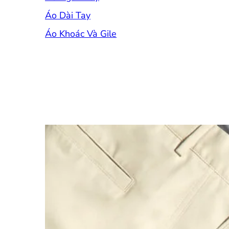
Áo Dài Tay
Áo Khoác Và Gile