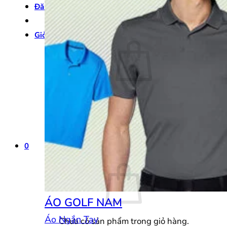
Đăng nhập
Giỏ hàng /
0
₫
0
Chưa có sản phẩm trong giỏ hàng.
Quay trở lại cửa hàng
0
Giỏ hàng
ÁO GOLF NAM
Áo Ngắn Tay
Chưa có sản phẩm trong giỏ hàng.