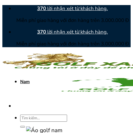
Bỏ
370
lời nhận xét từ khách hàng.
qua
Miễn phí giao hàng với đơn hàng trên 3.000.000 Đ
nội
dung
370
lời nhận xét từ khách hàng.
Miễn phí giao hàng với đơn hàng trên 3.000.000 Đ
Nam
Tìm
kiếm: