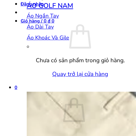
Đăng nhập
ÁO GOLF NAM
Áo Ngắn Tay
Giỏ hàng /
0
₫
0
Áo Dài Tay
Áo Khoác Và Gile
Chưa có sản phẩm trong giỏ hàng.
Quay trở lại cửa hàng
0
Giỏ hàng
Chưa có sản phẩm trong giỏ hàng.