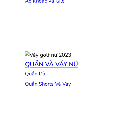
Áo Khoác Và Gile
QUẦN VÀ VÁY NỮ
Quần Dài
Quần Shorts Và Váy