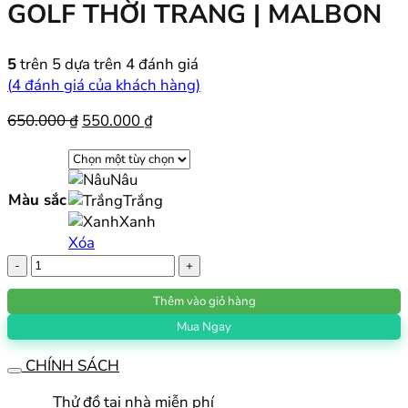
GOLF THỜI TRANG | MALBON
5
trên 5 dựa trên
4
đánh giá
(
4
đánh giá của khách hàng)
Giá
Giá
650.000
₫
550.000
₫
gốc
hiện
là:
tại
Nâu
650.000 ₫.
là:
Màu sắc
Trắng
550.000 ₫.
Xanh
Xóa
Classic
Pouch
Thêm vào giỏ hàng
Cầm
Tay
Mua Ngay
Golf
CHÍNH SÁCH
Thời
Trang
Thử đồ tại nhà miễn phí