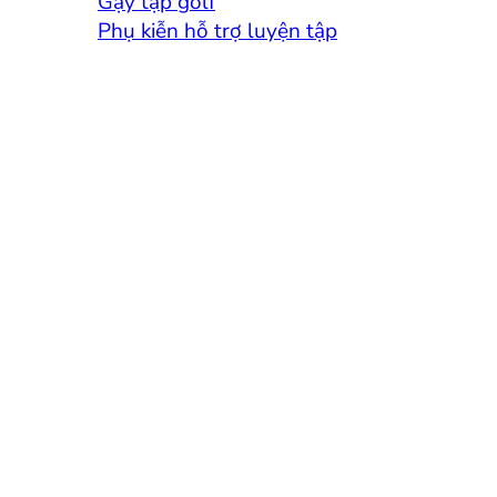
Gậy tập golf
Phụ kiễn hỗ trợ luyện tập