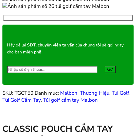
Hãy để lại
SĐT, chuyên viên tư vấn
của chúng tôi sẽ gọi ngay
cho bạn
miễn phí!
SKU:
TGCT50
Danh mục:
Malbon
,
Thương Hiệu
,
Túi Golf
,
Túi Golf Cầm Tay
,
Túi golf cầm tay Malbon
CLASSIC POUCH CẦM TAY