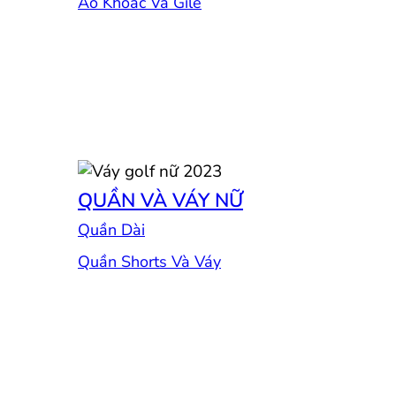
Áo Khoác Và Gile
QUẦN VÀ VÁY NỮ
Quần Dài
Quần Shorts Và Váy