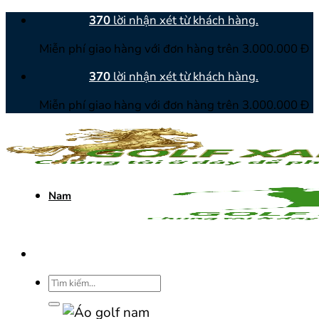
Bỏ
370
lời nhận xét từ khách hàng.
qua
Miễn phí giao hàng với đơn hàng trên 3.000.000 Đ
nội
dung
370
lời nhận xét từ khách hàng.
Miễn phí giao hàng với đơn hàng trên 3.000.000 Đ
Nam
Tìm
kiếm: