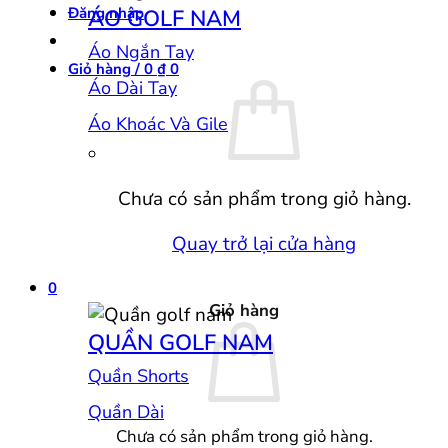
Đăng nhập
ÁO GOLF NAM
Áo Ngắn Tay
Giỏ hàng /
0
₫
0
Áo Dài Tay
Áo Khoác Và Gile
Chưa có sản phẩm trong giỏ hàng.
Quay trở lại cửa hàng
0
Giỏ hàng
QUẦN GOLF NAM
Quần Shorts
Quần Dài
Chưa có sản phẩm trong giỏ hàng.