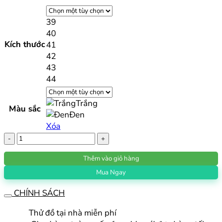
gốc
hiện
là:
tại
39
2.500.000 ₫.
là:
40
2.300.000 ₫.
Kích thước
41
42
43
44
Trắng
Màu sắc
Đen
Xóa
Giày
Golf
Thêm vào giỏ hàng
Nam
Thiết
Mua Ngay
Kế
CHÍNH SÁCH
Phong
Cách
Thử đồ tại nhà miễn phí
Anh