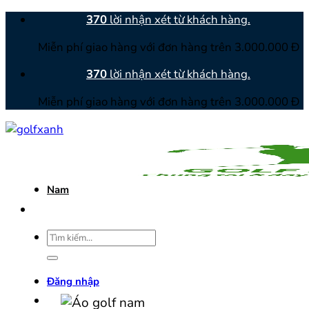
Bỏ
370
lời nhận xét từ khách hàng.
qua
Miễn phí giao hàng với đơn hàng trên 3.000.000 Đ
nội
dung
370
lời nhận xét từ khách hàng.
Miễn phí giao hàng với đơn hàng trên 3.000.000 Đ
Nam
Tìm
kiếm:
Đăng nhập