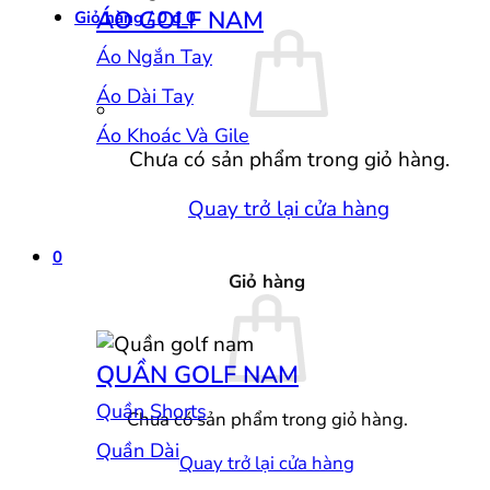
ÁO GOLF NAM
Giỏ hàng /
0
₫
0
Áo Ngắn Tay
Áo Dài Tay
Áo Khoác Và Gile
Chưa có sản phẩm trong giỏ hàng.
Quay trở lại cửa hàng
0
Giỏ hàng
QUẦN GOLF NAM
Quần Shorts
Chưa có sản phẩm trong giỏ hàng.
Quần Dài
Quay trở lại cửa hàng