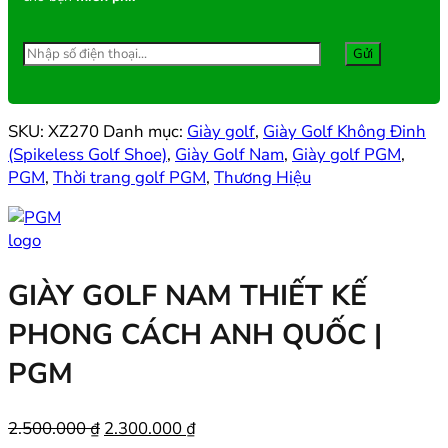
SKU:
XZ270
Danh mục:
Giày golf
,
Giày Golf Không Đinh
(Spikeless Golf Shoe)
,
Giày Golf Nam
,
Giày golf PGM
,
PGM
,
Thời trang golf PGM
,
Thương Hiệu
GIÀY GOLF NAM THIẾT KẾ
PHONG CÁCH ANH QUỐC |
PGM
Giá
Giá
2.500.000
₫
2.300.000
₫