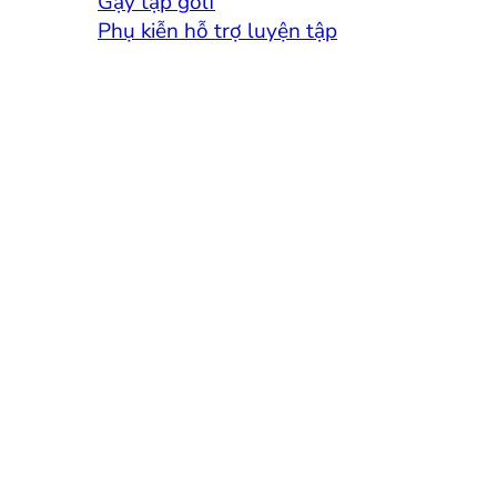
Gậy tập golf
Phụ kiễn hỗ trợ luyện tập