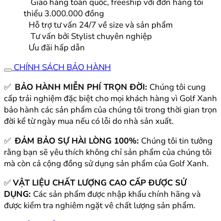
Giao hàng toàn quốc, freeship với đơn hàng tối
Quốc
thiểu 3.000.000 đồng
|
Hỗ trợ tư vấn 24/7 về size và sản phẩm
PGM
Tư vấn bởi Stylist chuyên nghiệp
số
Ưu đãi hấp dẫn
lượng
CHÍNH SÁCH BẢO HÀNH
✅
BẢO HÀNH MIỄN PHÍ TRỌN ĐỜI:
Chúng tôi cung
cấp trải nghiệm đặc biệt cho mọi khách hàng vì Golf Xanh
bảo hành các sản phẩm của chúng tôi trong thời gian trọn
đời kể từ ngày mua nếu có lỗi do nhà sản xuất.
✅
ĐẢM BẢO SỰ HÀI LÒNG 100%:
Chúng tôi tin tưởng
rằng bạn sẽ yêu thích không chỉ sản phẩm của chúng tôi
mà còn cả cộng đồng sử dụng sản phẩm của Golf Xanh.
✅
VẬT LIỆU CHẤT LƯỢNG CAO CẤP ĐƯỢC SỬ
DỤNG:
Các sản phẩm được nhập khẩu chính hãng và
được kiểm tra nghiêm ngặt vê chất lượng sản phẩm.