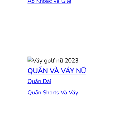
Áo Khoác Và Gile
QUẦN VÀ VÁY NỮ
Quần Dài
Quần Shorts Và Váy