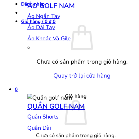
Đăng nhập
ÁO GOLF NAM
Áo Ngắn Tay
Giỏ hàng /
0
₫
0
Áo Dài Tay
Áo Khoác Và Gile
Chưa có sản phẩm trong giỏ hàng.
Quay trở lại cửa hàng
0
Giỏ hàng
QUẦN GOLF NAM
Quần Shorts
Quần Dài
Chưa có sản phẩm trong giỏ hàng.