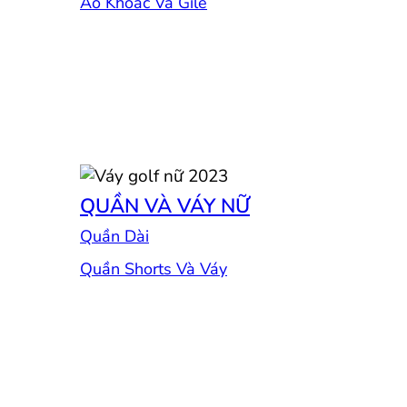
Áo Khoác Và Gile
QUẦN VÀ VÁY NỮ
Quần Dài
Quần Shorts Và Váy