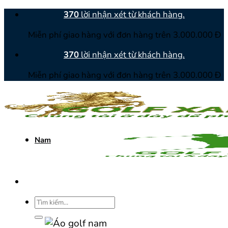
Bỏ
370
lời nhận xét từ khách hàng.
qua
Miễn phí giao hàng với đơn hàng trên 3.000.000 Đ
nội
dung
370
lời nhận xét từ khách hàng.
Miễn phí giao hàng với đơn hàng trên 3.000.000 Đ
Nam
Tìm
kiếm: