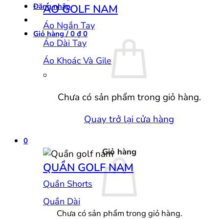
Đăng nhập
ÁO GOLF NAM
Áo Ngắn Tay
Giỏ hàng /
0
₫
0
Áo Dài Tay
Áo Khoác Và Gile
Chưa có sản phẩm trong giỏ hàng.
Quay trở lại cửa hàng
0
Giỏ hàng
QUẦN GOLF NAM
Quần Shorts
Quần Dài
Chưa có sản phẩm trong giỏ hàng.