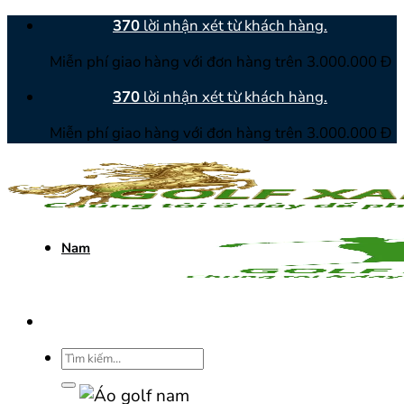
Bỏ
370
lời nhận xét từ khách hàng.
qua
Miễn phí giao hàng với đơn hàng trên 3.000.000 Đ
nội
dung
370
lời nhận xét từ khách hàng.
Miễn phí giao hàng với đơn hàng trên 3.000.000 Đ
Nam
Tìm
kiếm: