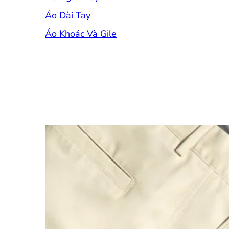
Áo Dài Tay
Áo Khoác Và Gile