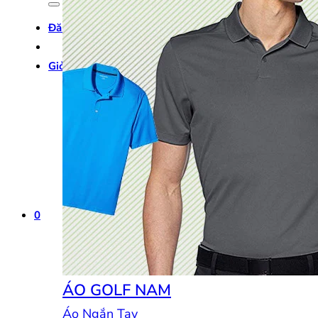
Đăng nhập
Giỏ hàng /
0
₫
0
0
ÁO GOLF NAM
Áo Ngắn Tay