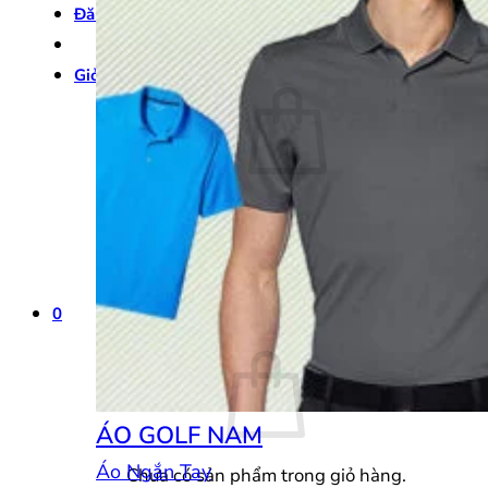
Đăng nhập
Giỏ hàng /
0
₫
0
Chưa có sản phẩm trong giỏ hàng.
Quay trở lại cửa hàng
0
Giỏ hàng
ÁO GOLF NAM
Áo Ngắn Tay
Chưa có sản phẩm trong giỏ hàng.