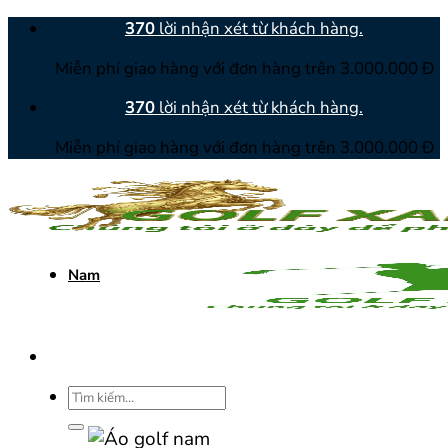
Bỏ
370
lời nhận xét từ khách hàng.
qua
Miễn phí giao hàng với đơn hàng trên 3.000.000 Đ
nội
dung
370
lời nhận xét từ khách hàng.
Miễn phí giao hàng với đơn hàng trên 3.000.000 Đ
Nam
Tìm
kiếm: