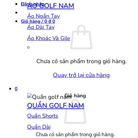
Đăng nhập
ÁO GOLF NAM
Áo Ngắn Tay
Giỏ hàng /
0
₫
0
Áo Dài Tay
Áo Khoác Và Gile
Chưa có sản phẩm trong giỏ hàng.
Quay trở lại cửa hàng
0
Giỏ hàng
QUẦN GOLF NAM
Quần Shorts
Quần Dài
Chưa có sản phẩm trong giỏ hàng.