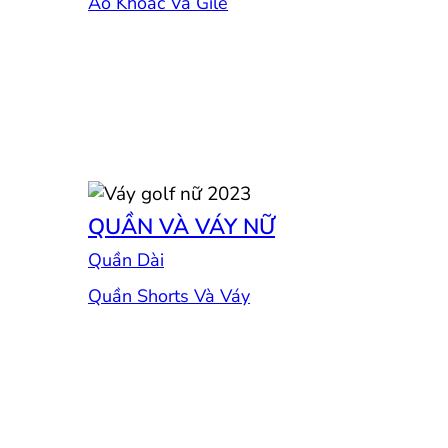
Áo Khoác Và Gile
QUẦN VÀ VÁY NỮ
Quần Dài
Quần Shorts Và Váy