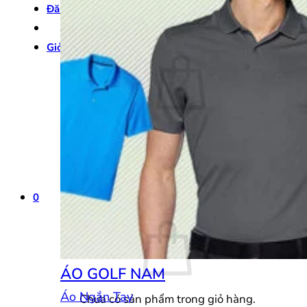
Đăng nhập
Giỏ hàng /
0
₫
0
Chưa có sản phẩm trong giỏ hàng.
Quay trở lại cửa hàng
0
Giỏ hàng
ÁO GOLF NAM
Áo Ngắn Tay
Chưa có sản phẩm trong giỏ hàng.