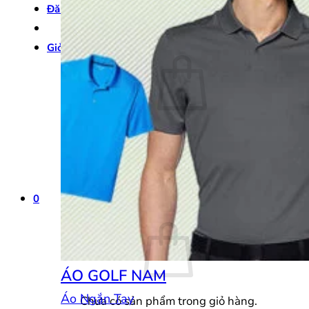
Đăng nhập
Giỏ hàng /
0
₫
0
Chưa có sản phẩm trong giỏ hàng.
Quay trở lại cửa hàng
0
Giỏ hàng
ÁO GOLF NAM
Áo Ngắn Tay
Chưa có sản phẩm trong giỏ hàng.