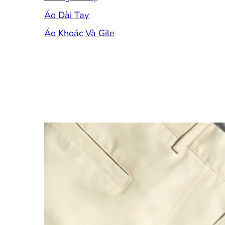
Áo Dài Tay
Áo Khoác Và Gile