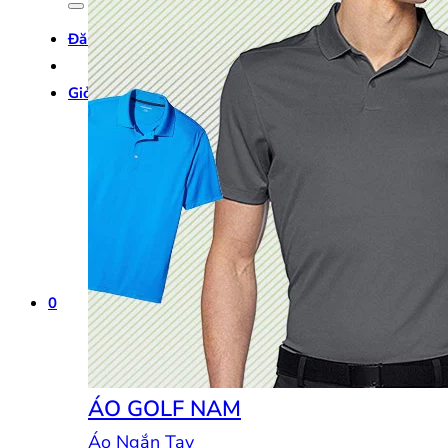
Đăng nhập
Giỏ hàng /
0
₫
0
0
ÁO GOLF NAM
Áo Ngắn Tay