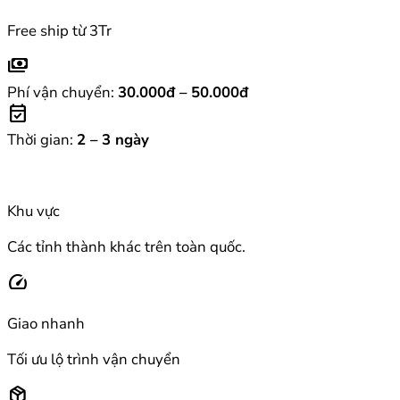
Free ship từ 3Tr
payments
Phí vận chuyển:
30.000đ – 50.000đ
event_available
Thời gian:
2 – 3 ngày
Khu vực
Các tỉnh thành khác trên toàn quốc.
speed
Giao nhanh
Tối ưu lộ trình vận chuyển
package_2