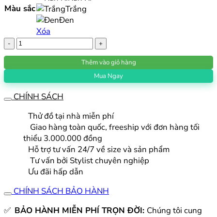
Màu sắc
Trắng
3.850.000 ₫.
Đen
Xóa
Túi
Đựng
Thêm vào giỏ hàng
Gậy
Golf
Mua Ngay
Tích
CHÍNH SÁCH
Hợp
Túi
Thử đồ tại nhà miễn phí
Đựng
Giao hàng toàn quốc, freeship với đơn hàng tối
Giày
thiểu 3.000.000 đồng
|
Hỗ trợ tư vấn 24/7 về size và sản phẩm
AmazingCre
Tư vấn bởi Stylist chuyên nghiệp
số
Ưu đãi hấp dẫn
lượng
CHÍNH SÁCH BẢO HÀNH
✅
BẢO HÀNH MIỄN PHÍ TRỌN ĐỜI:
Chúng tôi cung