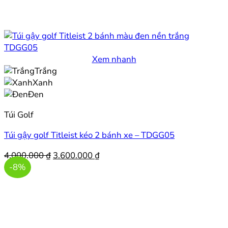
Xem nhanh
Trắng
Xanh
Đen
Túi Golf
Túi gậy golf Titleist kéo 2 bánh xe – TDGG05
Giá
Giá
4.000.000
₫
3.600.000
₫
gốc
hiện
-8%
là:
tại
4.000.000 ₫.
là:
3.600.000 ₫.