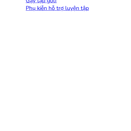
Gậy tập golf
Phụ kiễn hỗ trợ luyện tập