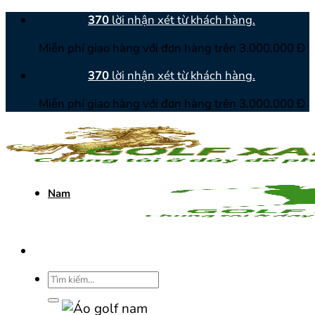
Bỏ
370
lời nhận xét từ khách hàng.
qua
Miễn phí giao hàng với đơn hàng trên 3.000.000 Đ
nội
dung
370
lời nhận xét từ khách hàng.
Miễn phí giao hàng với đơn hàng trên 3.000.000 Đ
Nam
Tìm
kiếm: