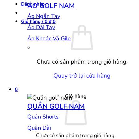
Đăng nhập
ÁO GOLF NAM
Áo Ngắn Tay
Giỏ hàng /
0
₫
0
Áo Dài Tay
Áo Khoác Và Gile
Chưa có sản phẩm trong giỏ hàng.
Quay trở lại cửa hàng
0
Giỏ hàng
QUẦN GOLF NAM
Quần Shorts
Quần Dài
Chưa có sản phẩm trong giỏ hàng.