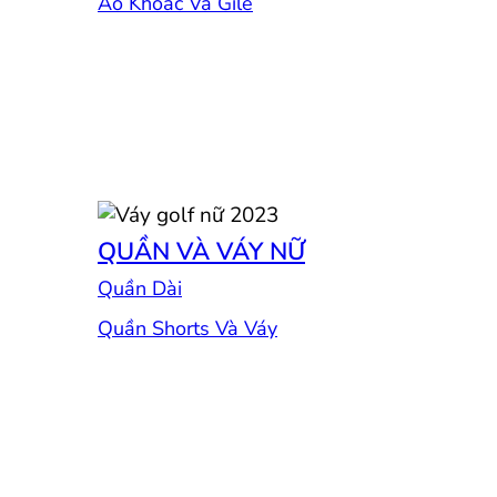
Áo Khoác Và Gile
QUẦN VÀ VÁY NỮ
Quần Dài
Quần Shorts Và Váy