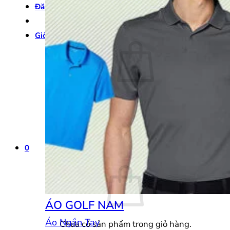
Đăng nhập
Giỏ hàng /
0
₫
0
Chưa có sản phẩm trong giỏ hàng.
Quay trở lại cửa hàng
0
Giỏ hàng
ÁO GOLF NAM
Áo Ngắn Tay
Chưa có sản phẩm trong giỏ hàng.