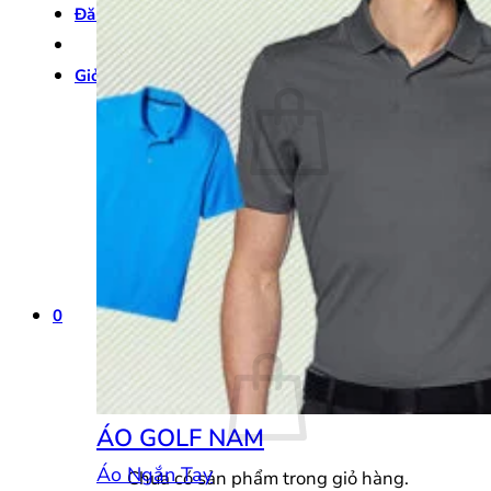
Đăng nhập
Giỏ hàng /
0
₫
0
Chưa có sản phẩm trong giỏ hàng.
Quay trở lại cửa hàng
0
Giỏ hàng
ÁO GOLF NAM
Áo Ngắn Tay
Chưa có sản phẩm trong giỏ hàng.