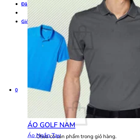
Đăng nhập
Giỏ hàng /
0
₫
0
Chưa có sản phẩm trong giỏ hàng.
Quay trở lại cửa hàng
0
Giỏ hàng
ÁO GOLF NAM
Áo Ngắn Tay
Chưa có sản phẩm trong giỏ hàng.