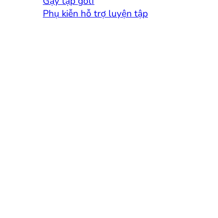
Gậy tập golf
Phụ kiễn hỗ trợ luyện tập