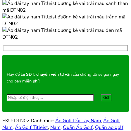
Hãy để lại
SĐT, chuyên viên tư vấn
của chúng tôi sẽ gọi ngay
cho bạn
miễn phí!
SKU:
DTN02
Danh mục:
Áo Golf Dài Tay Nam
,
Áo Golf
Nam
,
Áo Golf Titleist
,
Nam
,
Quần Áo Golf
,
Quần áo golf