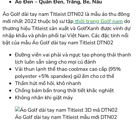
Áo Đen – Quần Đen, Trắng, Be, Nâu
Áo Golf dài tay nam Titleist DTN02 là mẫu áo thu đông
mới nhất 2022 thuộc bộ sư tập
thời trang Golf nam
do
thương hiệu Titleist sản xuất và GolfXanh được vinh dự
nhập khẩu và phân phối tại Việt Nam. Các đặc tính nổi
bật của mẫu Áo Golf dài tay nam Titleist DTN02
Đường viền vai phải và ngực tạo phong thái thanh
lịch luôn sẵn sàng cho mọi cú đánh
Vải thun lạnh thể thao coolmax cao cấp (95%
polyester +5% spandex) giữ ấm cho cơ thể
Thấm hút mồ hôi, khô nhanh
Chống bám bẩn trong thời tiết khắc nghiệt
Không nhăn khi giặt máy
Áo Golf dài tay nam Titleist mẫu mới DTN02