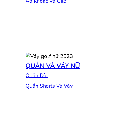
Áo Khoác Và Gile
QUẦN VÀ VÁY NỮ
Quần Dài
Quần Shorts Và Váy