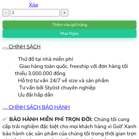
Xóa
Áo
golf
Thêm vào giỏ hàng
nam
dài
Mua Ngay
tay
CHÍNH SÁCH
Titleist
DTN02
Thử đồ tại nhà miễn phí
số
Giao hàng toàn quốc, freeship với đơn hàng tối
lượng
thiểu 3.000.000 đồng
Hỗ trợ tư vấn 24/7 về size và sản phẩm
Tư vấn bởi Stylist chuyên nghiệp
Ưu đãi hấp dẫn
CHÍNH SÁCH BẢO HÀNH
✅
BẢO HÀNH MIỄN PHÍ TRỌN ĐỜI:
Chúng tôi cung
cấp trải nghiệm đặc biệt cho mọi khách hàng vì Golf Xanh
bảo hành các sản phẩm của chúng tôi trong thời gian trọn