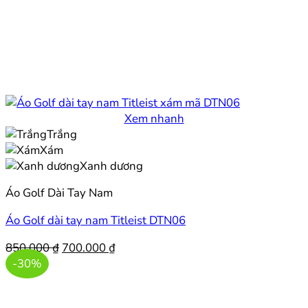
Xem nhanh
Trắng
Xám
Xanh dương
Áo Golf Dài Tay Nam
Áo Golf dài tay nam Titleist DTN06
Giá
Giá
850.000
₫
700.000
₫
gốc
hiện
-30%
là:
tại
850.000 ₫.
là: