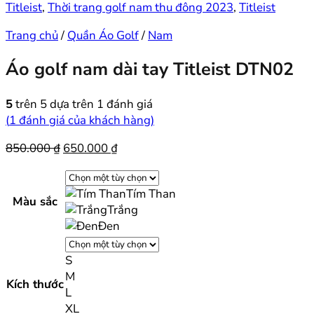
Titleist
,
Thời trang golf nam thu đông 2023
,
Titleist
Trang chủ
/
Quần Áo Golf
/
Nam
Áo golf nam dài tay Titleist DTN02
5
trên 5 dựa trên
1
đánh giá
(
1
đánh giá của khách hàng)
Giá
Giá
850.000
₫
650.000
₫
gốc
hiện
là:
tại
Tím Than
850.000 ₫.
là:
Màu sắc
Trắng
650.000 ₫.
Đen
S
M
Kích thước
L
XL