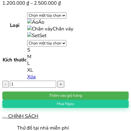
Khoảng
1.200.000
₫
–
2.500.000
₫
giá:
từ
Áo
1.200.000 ₫
Loại
Chân váy
đến
Set
2.500.000 ₫
S
M
Kích thước
L
XL
Xóa
Set
váy
Thêm vào giỏ hàng
golf
nữ
Mua Ngay
Blktee
CHÍNH SÁCH
dài
tay
Thử đồ tại nhà miễn phí
thu