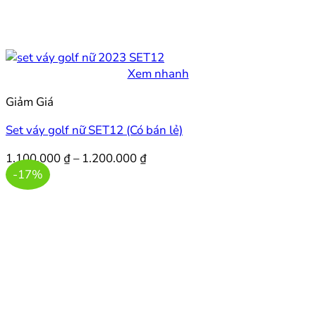
Xem nhanh
Giảm Giá
Set váy golf nữ SET12 (Có bán lẻ)
Khoảng
1.100.000
₫
–
1.200.000
₫
giá:
-17%
từ
1.100.000 ₫
đến
1.200.000 ₫