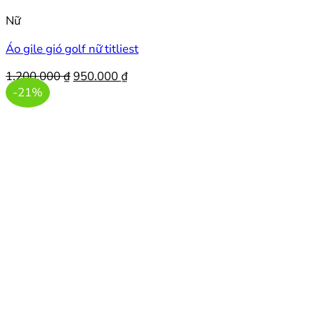
Nữ
Áo gile gió golf nữ titliest
Giá
Giá
1.200.000
₫
950.000
₫
gốc
hiện
-21%
là:
tại
1.200.000 ₫.
là:
950.000 ₫.