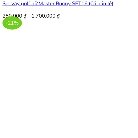
Set váy golf nữ Master Bunny SET16 (Có bán lẻ)
Khoảng
250.000
₫
–
1.700.000
₫
giá:
-21%
từ
250.000 ₫
đến
1.700.000 ₫