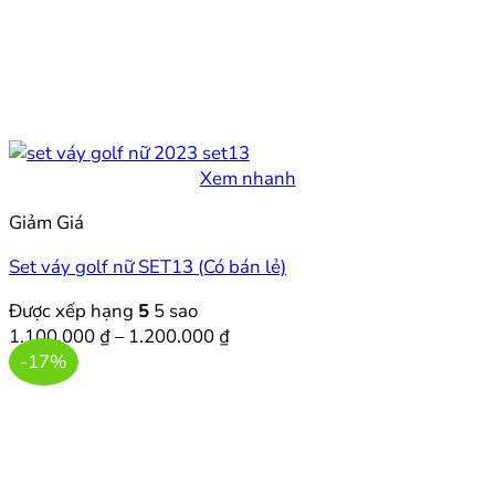
Xem nhanh
Giảm Giá
Set váy golf nữ SET13 (Có bán lẻ)
Được xếp hạng
5
5 sao
Khoảng
1.100.000
₫
–
1.200.000
₫
giá:
-17%
từ
1.100.000 ₫
đến
1.200.000 ₫