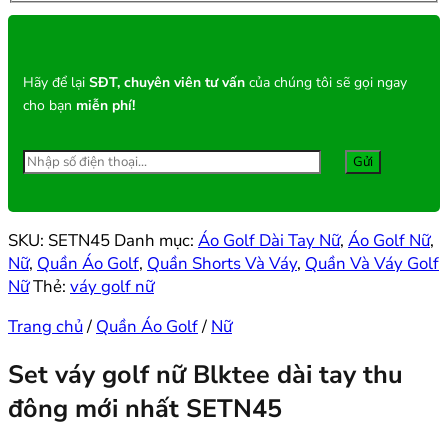
Hãy để lại
SĐT, chuyên viên tư vấn
của chúng tôi sẽ gọi ngay
cho bạn
miễn phí!
SKU:
SETN45
Danh mục:
Áo Golf Dài Tay Nữ
,
Áo Golf Nữ
,
Nữ
,
Quần Áo Golf
,
Quần Shorts Và Váy
,
Quần Và Váy Golf
Nữ
Thẻ:
váy golf nữ
Trang chủ
/
Quần Áo Golf
/
Nữ
Set váy golf nữ Blktee dài tay thu
đông mới nhất SETN45