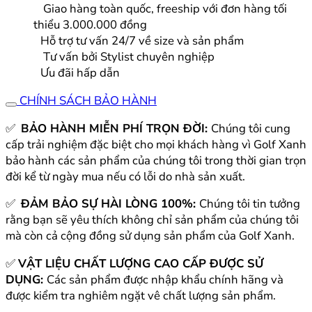
Giao hàng toàn quốc, freeship với đơn hàng tối
đông
thiểu 3.000.000 đồng
mới
Hỗ trợ tư vấn 24/7 về size và sản phẩm
nhất
Tư vấn bởi Stylist chuyên nghiệp
SETN45
Ưu đãi hấp dẫn
số
lượng
CHÍNH SÁCH BẢO HÀNH
✅
BẢO HÀNH MIỄN PHÍ TRỌN ĐỜI:
Chúng tôi cung
cấp trải nghiệm đặc biệt cho mọi khách hàng vì Golf Xanh
bảo hành các sản phẩm của chúng tôi trong thời gian trọn
đời kể từ ngày mua nếu có lỗi do nhà sản xuất.
✅
ĐẢM BẢO SỰ HÀI LÒNG 100%:
Chúng tôi tin tưởng
rằng bạn sẽ yêu thích không chỉ sản phẩm của chúng tôi
mà còn cả cộng đồng sử dụng sản phẩm của Golf Xanh.
✅
VẬT LIỆU CHẤT LƯỢNG CAO CẤP ĐƯỢC SỬ
DỤNG:
Các sản phẩm được nhập khẩu chính hãng và
được kiểm tra nghiêm ngặt vê chất lượng sản phẩm.