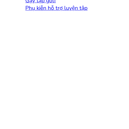
Gậy tập golf
Phụ kiễn hỗ trợ luyện tập