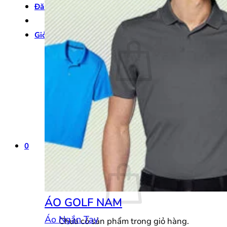
Đăng nhập
Giỏ hàng /
0
₫
0
Chưa có sản phẩm trong giỏ hàng.
Quay trở lại cửa hàng
0
Giỏ hàng
ÁO GOLF NAM
Áo Ngắn Tay
Chưa có sản phẩm trong giỏ hàng.