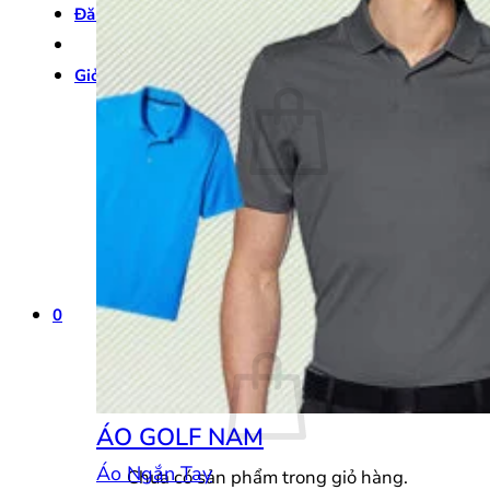
Đăng nhập
Giỏ hàng /
0
₫
0
Chưa có sản phẩm trong giỏ hàng.
Quay trở lại cửa hàng
0
Giỏ hàng
ÁO GOLF NAM
Áo Ngắn Tay
Chưa có sản phẩm trong giỏ hàng.