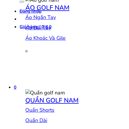
ÁO GOLF NAM
Đăng nhập
Áo Ngắn Tay
Giỏ hàng /
0
₫
0
Áo Dài Tay
Áo Khoác Và Gile
0
QUẦN GOLF NAM
Quần Shorts
Quần Dài