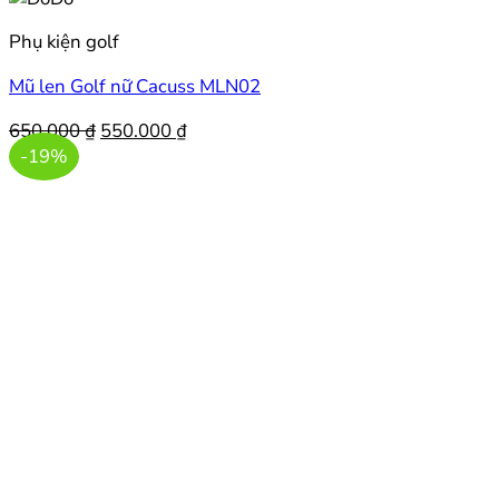
Phụ kiện golf
Mũ len Golf nữ Cacuss MLN02
Giá
Giá
650.000
₫
550.000
₫
gốc
hiện
-19%
là:
tại
650.000 ₫.
là:
550.000 ₫.