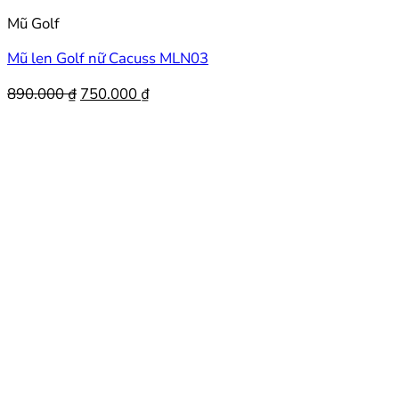
Mũ Golf
Mũ len Golf nữ Cacuss MLN03
Giá
Giá
890.000
₫
750.000
₫
gốc
hiện
là:
tại
890.000 ₫.
là:
750.000 ₫.