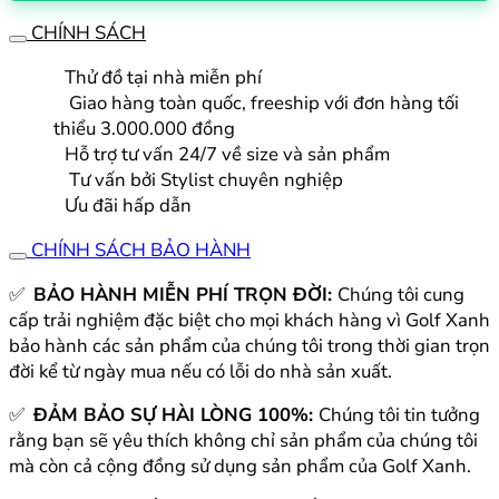
nữ
CHÍNH SÁCH
TYGJ
2023
Thử đồ tại nhà miễn phí
GTG01
Giao hàng toàn quốc, freeship với đơn hàng tối
số
thiểu 3.000.000 đồng
lượng
Hỗ trợ tư vấn 24/7 về size và sản phẩm
Tư vấn bởi Stylist chuyên nghiệp
Ưu đãi hấp dẫn
CHÍNH SÁCH BẢO HÀNH
✅
BẢO HÀNH MIỄN PHÍ TRỌN ĐỜI:
Chúng tôi cung
cấp trải nghiệm đặc biệt cho mọi khách hàng vì Golf Xanh
bảo hành các sản phẩm của chúng tôi trong thời gian trọn
đời kể từ ngày mua nếu có lỗi do nhà sản xuất.
✅
ĐẢM BẢO SỰ HÀI LÒNG 100%:
Chúng tôi tin tưởng
rằng bạn sẽ yêu thích không chỉ sản phẩm của chúng tôi
mà còn cả cộng đồng sử dụng sản phẩm của Golf Xanh.