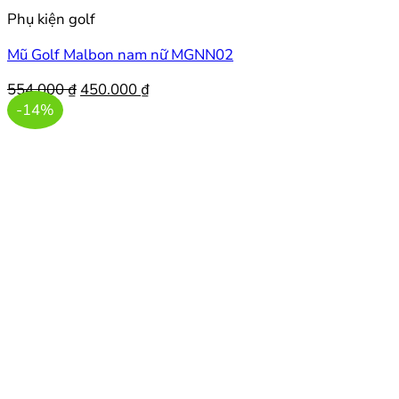
Phụ kiện golf
Mũ Golf Malbon nam nữ MGNN02
Giá
Giá
554.000
₫
450.000
₫
gốc
hiện
-14%
là:
tại
554.000 ₫.
là:
450.000 ₫.