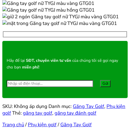
Hãy để lại
SĐT, chuyên viên tư vấn
của chúng tôi sẽ gọi ngay
cho bạn
miễn phí!
SKU:
Không áp dụng
Danh mục:
Găng Tay Golf
,
Phụ kiện
golf
Thẻ:
găng tay golf
,
găng tay đánh golf
Trang chủ
/
Phụ kiện golf
/
Găng Tay Golf