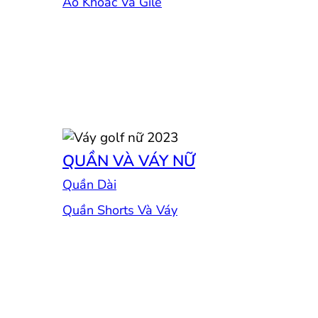
Áo Khoác Và Gile
QUẦN VÀ VÁY NỮ
Quần Dài
Quần Shorts Và Váy