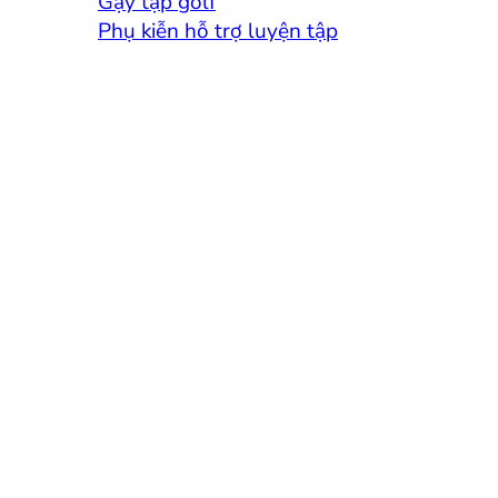
Gậy tập golf
Phụ kiễn hỗ trợ luyện tập