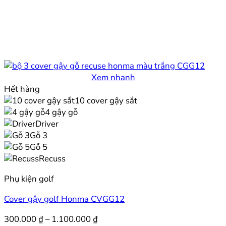
Xem nhanh
Hết hàng
10 cover gậy sắt
4 gậy gỗ
Driver
Gỗ 3
Gỗ 5
Recuss
Phụ kiện golf
Cover gậy golf Honma CVGG12
Khoảng
300.000
₫
–
1.100.000
₫