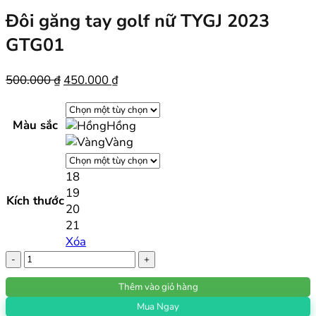
Đôi găng tay golf nữ TYGJ 2023
GTG01
Giá
Giá
500.000
₫
450.000
₫
gốc
hiện
là:
tại
Màu sắc
Hồng
500.000 ₫.
là:
Vàng
450.000 ₫.
18
19
Kích thước
20
21
Xóa
Đôi
găng
Thêm vào giỏ hàng
tay
golf
Mua Ngay