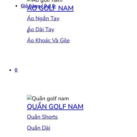
Giỏ hàng /
0
₫
0
ÁO GOLF NAM
Áo Ngắn Tay
Áo Dài Tay
Áo Khoác Và Gile
0
QUẦN GOLF NAM
Quần Shorts
Quần Dài