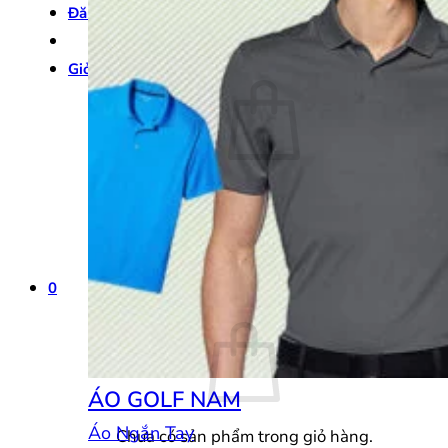
Đăng nhập
Giỏ hàng /
0
₫
0
Chưa có sản phẩm trong giỏ hàng.
Quay trở lại cửa hàng
0
Giỏ hàng
ÁO GOLF NAM
Áo Ngắn Tay
Chưa có sản phẩm trong giỏ hàng.