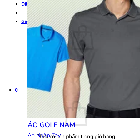
Đăng nhập
Giỏ hàng /
0
₫
0
Chưa có sản phẩm trong giỏ hàng.
Quay trở lại cửa hàng
0
Giỏ hàng
ÁO GOLF NAM
Áo Ngắn Tay
Chưa có sản phẩm trong giỏ hàng.