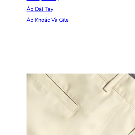
Áo Dài Tay
Áo Khoác Và Gile