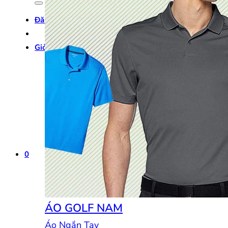
Đăng nhập
Giỏ hàng /
0
₫
0
0
ÁO GOLF NAM
Áo Ngắn Tay