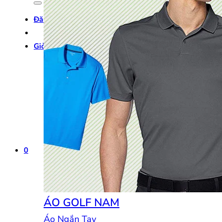
Đăng nhập
Giỏ hàng /
0
₫
0
0
ÁO GOLF NAM
Áo Ngắn Tay