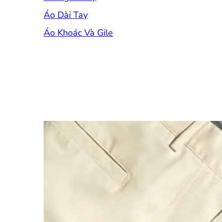
Áo Dài Tay
Áo Khoác Và Gile