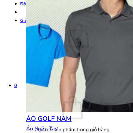
Đăng nhập
Giỏ hàng /
0
₫
0
Chưa có sản phẩm trong giỏ hàng.
Quay trở lại cửa hàng
0
Giỏ hàng
ÁO GOLF NAM
Áo Ngắn Tay
Chưa có sản phẩm trong giỏ hàng.