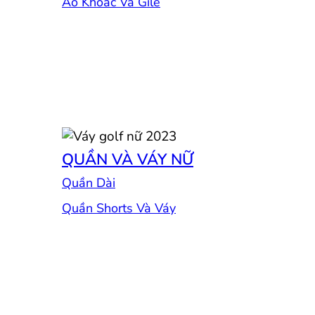
Áo Khoác Và Gile
QUẦN VÀ VÁY NỮ
Quần Dài
Quần Shorts Và Váy