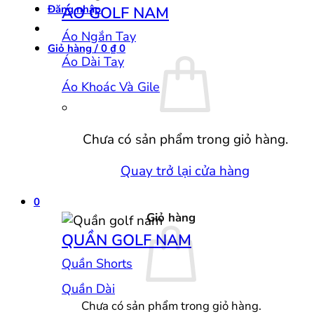
Đăng nhập
ÁO GOLF NAM
Áo Ngắn Tay
Giỏ hàng /
0
₫
0
Áo Dài Tay
Áo Khoác Và Gile
Chưa có sản phẩm trong giỏ hàng.
Quay trở lại cửa hàng
0
Giỏ hàng
QUẦN GOLF NAM
Quần Shorts
Quần Dài
Chưa có sản phẩm trong giỏ hàng.