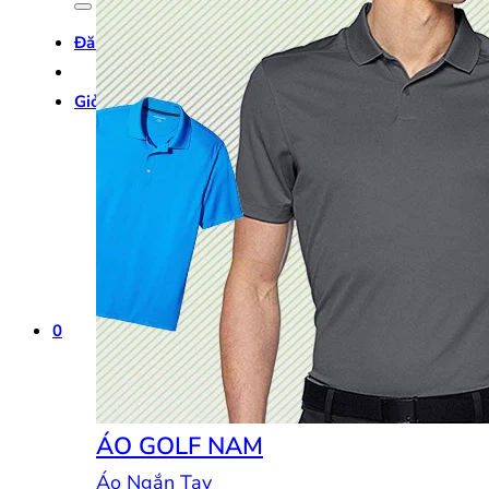
Đăng nhập
Giỏ hàng /
0
₫
0
0
ÁO GOLF NAM
Áo Ngắn Tay