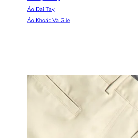
Áo Dài Tay
Áo Khoác Và Gile