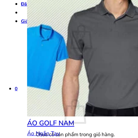
Đăng nhập
Giỏ hàng /
0
₫
0
Chưa có sản phẩm trong giỏ hàng.
Quay trở lại cửa hàng
0
Giỏ hàng
ÁO GOLF NAM
Áo Ngắn Tay
Chưa có sản phẩm trong giỏ hàng.