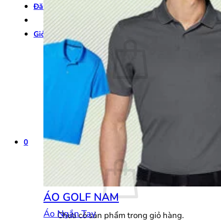
Đăng nhập
Giỏ hàng /
0
₫
0
Chưa có sản phẩm trong giỏ hàng.
Quay trở lại cửa hàng
0
Giỏ hàng
ÁO GOLF NAM
Áo Ngắn Tay
Chưa có sản phẩm trong giỏ hàng.