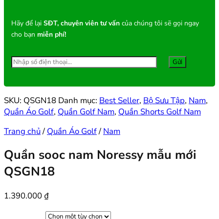
Hãy để lại
SĐT, chuyên viên tư vấn
của chúng tôi sẽ gọi ngay
cho bạn
miễn phí!
SKU:
QSGN18
Danh mục:
Best Seller
,
Bộ Sưu Tập
,
Nam
,
Quần Áo Golf
,
Quần Golf Nam
,
Quần Shorts Golf Nam
Trang chủ
/
Quần Áo Golf
/
Nam
Quần sooc nam Noressy mẫu mới
QSGN18
1.390.000
₫