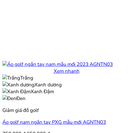
Xem nhanh
Trắng
Xanh dương
Xanh Đậm
Đen
Giảm giá đồ golf
Áo golf nam ngắn tay PXG mẫu mới AGNTN03