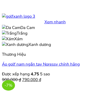
Xem nhanh
Da Cam
Trắng
Xám
Xanh dương
Thương Hiệu
Áo golf nam ngắn tay Noressy chính hãng
Được xếp hạng
4.75
5 sao
Giá
Giá
900.000
₫
790.000
₫
gốc
hiện
-7%
là:
tại
900.000 ₫.
là:
790.000 ₫.