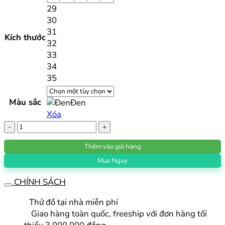
29
30
31
Kích thước
32
33
34
35
Màu sắc
Đen
Xóa
Quần
sooc
Thêm vào giỏ hàng
nam
Noressy
Mua Ngay
mẫu
CHÍNH SÁCH
mới
QSGN18
Thử đồ tại nhà miễn phí
số
Giao hàng toàn quốc, freeship với đơn hàng tối
lượng