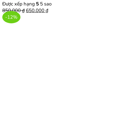
Được xếp hạng
5
5 sao
Giá
Giá
850.000
₫
650.000
₫
gốc
hiện
-12%
là:
tại
850.000 ₫.
là:
650.000 ₫.