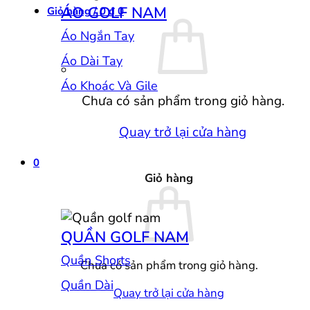
ÁO GOLF NAM
Giỏ hàng /
0
₫
0
Áo Ngắn Tay
Áo Dài Tay
Áo Khoác Và Gile
Chưa có sản phẩm trong giỏ hàng.
Quay trở lại cửa hàng
0
Giỏ hàng
QUẦN GOLF NAM
Quần Shorts
Chưa có sản phẩm trong giỏ hàng.
Quần Dài
Quay trở lại cửa hàng