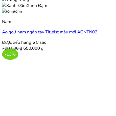
Xanh Đậm
Đen
Nam
Áo golf nam ngắn tay Titleist mẫu mới AGNTN02
Được xếp hạng
5
5 sao
Giá
Giá
700.000
₫
650.000
₫
gốc
hiện
-13%
là:
tại
700.000 ₫.
là:
650.000 ₫.