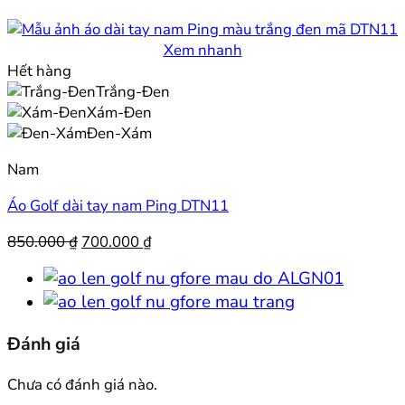
Xem nhanh
Hết hàng
Trắng-Đen
Xám-Đen
Đen-Xám
Nam
Áo Golf dài tay nam Ping DTN11
Giá
Giá
850.000
₫
700.000
₫
gốc
hiện
là:
tại
850.000 ₫.
là:
700.000 ₫.
Đánh giá
Chưa có đánh giá nào.