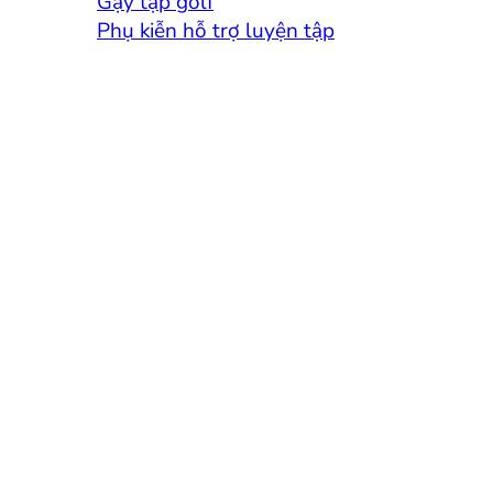
Gậy tập golf
Phụ kiễn hỗ trợ luyện tập