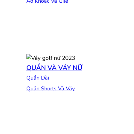
Áo Khoác Và Gile
QUẦN VÀ VÁY NỮ
Quần Dài
Quần Shorts Và Váy