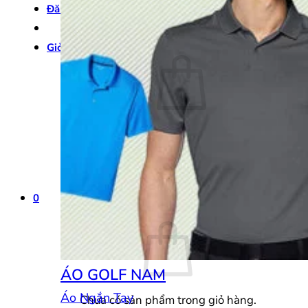
Đăng nhập
Giỏ hàng /
0
₫
0
Chưa có sản phẩm trong giỏ hàng.
Quay trở lại cửa hàng
0
Giỏ hàng
ÁO GOLF NAM
Áo Ngắn Tay
Chưa có sản phẩm trong giỏ hàng.