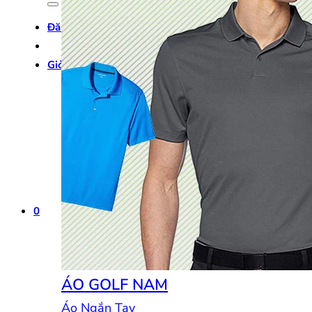
Đăng nhập
Giỏ hàng /
0
₫
0
0
ÁO GOLF NAM
Áo Ngắn Tay