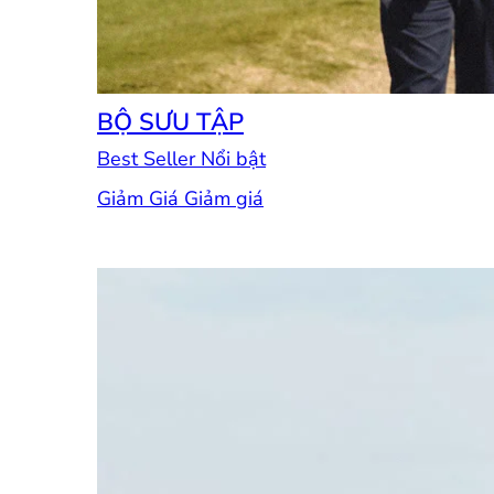
BỘ SƯU TẬP
Best Seller
Giảm Giá