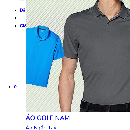
Đăng nhập
Giỏ hàng /
0
₫
0
0
ÁO GOLF NAM
Áo Ngắn Tay