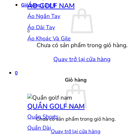
ÁO GOLF NAM
Giỏ hàng /
0
₫
0
Áo Ngắn Tay
Áo Dài Tay
Áo Khoác Và Gile
Chưa có sản phẩm trong giỏ hàng.
Quay trở lại cửa hàng
0
Giỏ hàng
QUẦN GOLF NAM
Quần Shorts
Chưa có sản phẩm trong giỏ hàng.
Quần Dài
Quay trở lại cửa hàng