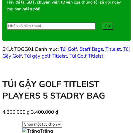
Hãy để lại
SĐT, chuyên viên tư vấn
của chúng tôi sẽ gọi ngay
cho bạn
miễn phí!
SKU:
TDGG01
Danh mục:
Túi Golf
,
Staff Bags
,
Titleist
,
Túi
Gậy Golf
,
Túi gậy golf Titleist
,
Túi Golf Titleist
TÚI GẬY GOLF TITLEIST
PLAYERS 5 STADRY BAG
Giá
Giá
4.300.000
₫
3.400.000
₫
gốc
hiện
là:
tại
Trắng
4.300.000 ₫.
là: