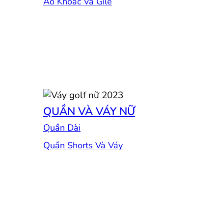
Áo Khoác Và Gile
QUẦN VÀ VÁY NỮ
Quần Dài
Quần Shorts Và Váy