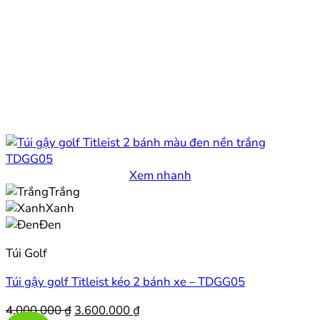
Xem nhanh
Trắng
Xanh
Đen
Túi Golf
Túi gậy golf Titleist kéo 2 bánh xe – TDGG05
Giá
Giá
4.000.000
₫
3.600.000
₫