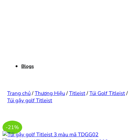
Blogs
Trang chủ
/
Thương Hiệu
/
Titleist
/
Túi Golf Titleist
/
Túi gậy golf Titleist
-21%