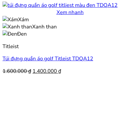
Xem nhanh
Xám
Xanh than
Đen
Titleist
Túi đựng quần áo golf Titleist TDQA12
Giá
Giá
1.600.000
₫
1.400.000
₫
gốc
hiện
là:
tại
1.600.000 ₫.
là:
1.400.000 ₫.