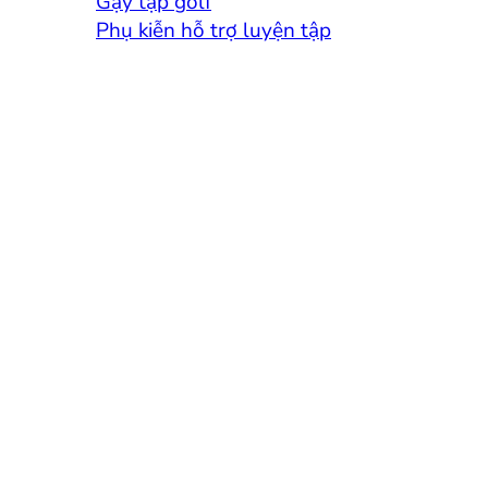
Gậy tập golf
Phụ kiễn hỗ trợ luyện tập