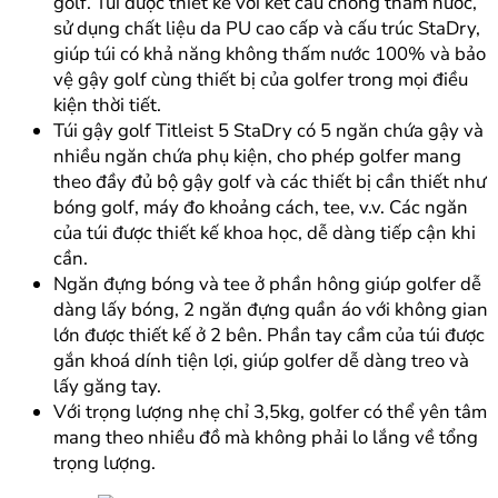
golf. Túi được thiết kế với kết cấu chống thấm nước,
sử dụng chất liệu da PU cao cấp và cấu trúc StaDry,
giúp túi có khả năng không thấm nước 100% và bảo
vệ gậy golf cùng thiết bị của golfer trong mọi điều
kiện thời tiết.
Túi gậy golf Titleist 5 StaDry có 5 ngăn chứa gậy và
nhiều ngăn chứa phụ kiện, cho phép golfer mang
theo đầy đủ bộ gậy golf và các thiết bị cần thiết như
bóng golf, máy đo khoảng cách, tee, v.v. Các ngăn
của túi được thiết kế khoa học, dễ dàng tiếp cận khi
cần.
Ngăn đựng bóng và tee ở phần hông giúp golfer dễ
dàng lấy bóng, 2 ngăn đựng quần áo với không gian
lớn được thiết kế ở 2 bên. Phần tay cầm của túi được
gắn khoá dính tiện lợi, giúp golfer dễ dàng treo và
lấy găng tay.
Với trọng lượng nhẹ chỉ 3,5kg, golfer có thể yên tâm
mang theo nhiều đồ mà không phải lo lắng về tổng
trọng lượng.