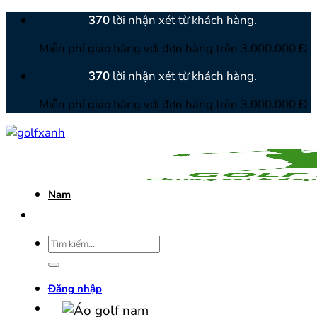
Bỏ
370
lời nhận xét từ khách hàng.
qua
Miễn phí giao hàng với đơn hàng trên 3.000.000 Đ
nội
dung
370
lời nhận xét từ khách hàng.
Miễn phí giao hàng với đơn hàng trên 3.000.000 Đ
Nam
Tìm
kiếm:
Đăng nhập