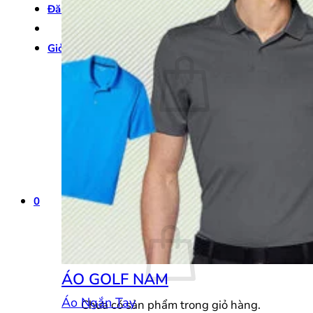
Đăng nhập
Giỏ hàng /
0
₫
0
Chưa có sản phẩm trong giỏ hàng.
Quay trở lại cửa hàng
0
Giỏ hàng
ÁO GOLF NAM
Áo Ngắn Tay
Chưa có sản phẩm trong giỏ hàng.