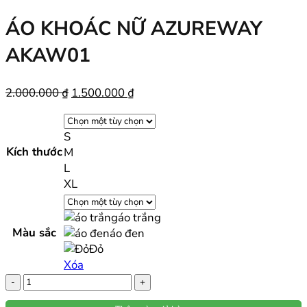
ÁO KHOÁC NỮ AZUREWAY
AKAW01
Giá
Giá
2.000.000
₫
1.500.000
₫
gốc
hiện
là:
tại
S
2.000.000 ₫.
là:
Kích thước
M
1.500.000 ₫.
L
XL
áo trắng
Màu sắc
áo đen
Đỏ
Xóa
Áo
khoác