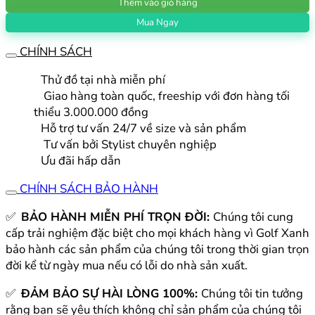
Thêm vào giỏ hàng
nữ
azureway
Mua Ngay
AKAW01
CHÍNH SÁCH
số
lượng
Thử đồ tại nhà miễn phí
Giao hàng toàn quốc, freeship với đơn hàng tối
thiểu 3.000.000 đồng
Hỗ trợ tư vấn 24/7 về size và sản phẩm
Tư vấn bởi Stylist chuyên nghiệp
Ưu đãi hấp dẫn
CHÍNH SÁCH BẢO HÀNH
✅
BẢO HÀNH MIỄN PHÍ TRỌN ĐỜI:
Chúng tôi cung
cấp trải nghiệm đặc biệt cho mọi khách hàng vì Golf Xanh
bảo hành các sản phẩm của chúng tôi trong thời gian trọn
đời kể từ ngày mua nếu có lỗi do nhà sản xuất.
✅
ĐẢM BẢO SỰ HÀI LÒNG 100%:
Chúng tôi tin tưởng
rằng bạn sẽ yêu thích không chỉ sản phẩm của chúng tôi