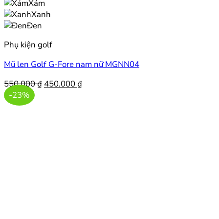
Xám
Xanh
Đen
Phụ kiện golf
Mũ len Golf G-Fore nam nữ MGNN04
Giá
Giá
550.000
₫
450.000
₫
gốc
hiện
-23%
là:
tại
550.000 ₫.
là:
450.000 ₫.