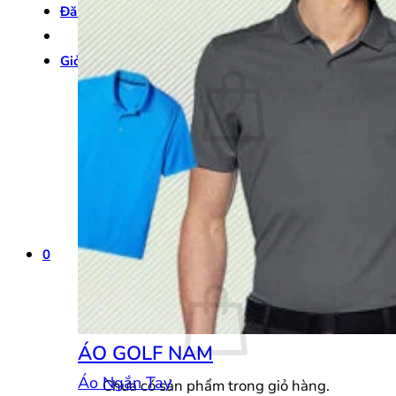
Đăng nhập
Giỏ hàng /
0
₫
0
Chưa có sản phẩm trong giỏ hàng.
Quay trở lại cửa hàng
0
Giỏ hàng
ÁO GOLF NAM
Áo Ngắn Tay
Chưa có sản phẩm trong giỏ hàng.