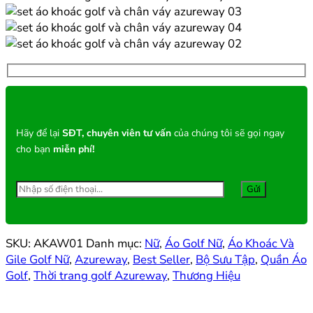
Hãy để lại
SĐT, chuyên viên tư vấn
của chúng tôi sẽ gọi ngay
cho bạn
miễn phí!
SKU:
AKAW01
Danh mục:
Nữ
,
Áo Golf Nữ
,
Áo Khoác Và
Gile Golf Nữ
,
Azureway
,
Best Seller
,
Bộ Sưu Tập
,
Quần Áo
Golf
,
Thời trang golf Azureway
,
Thương Hiệu