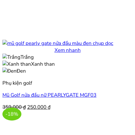
Xem nhanh
Trắng
Xanh than
Đen
Phụ kiện golf
Mũ Golf nửa đầu nữ PEARLYGATE MGF03
Giá
Giá
359.000
₫
250.000
₫
gốc
hiện
-18%
là:
tại
359.000 ₫.
là:
250.000 ₫.