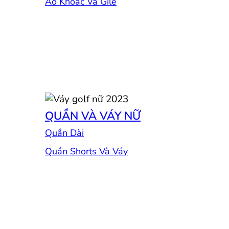
Áo Khoác Và Gile
QUẦN VÀ VÁY NỮ
Quần Dài
Quần Shorts Và Váy