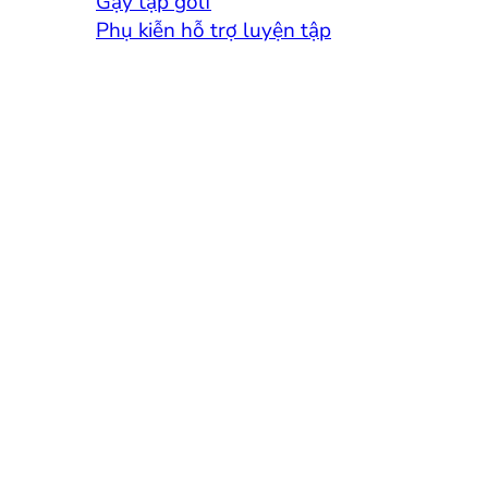
Gậy tập golf
Phụ kiễn hỗ trợ luyện tập