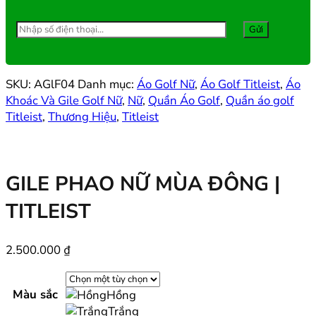
SKU:
AGlF04
Danh mục:
Áo Golf Nữ
,
Áo Golf Titleist
,
Áo
Khoác Và Gile Golf Nữ
,
Nữ
,
Quần Áo Golf
,
Quần áo golf
Titleist
,
Thương Hiệu
,
Titleist
GILE PHAO NỮ MÙA ĐÔNG |
TITLEIST
2.500.000
₫
Màu sắc
Hồng
Trắng