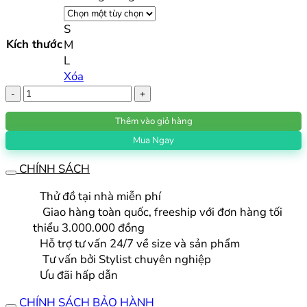
S
Kích thước
M
L
Xóa
Gile
Phao
Thêm vào giỏ hàng
Nữ
Mùa
Mua Ngay
Đông
CHÍNH SÁCH
|
Titleist
Thử đồ tại nhà miễn phí
số
Giao hàng toàn quốc, freeship với đơn hàng tối
lượng
thiểu 3.000.000 đồng
Hỗ trợ tư vấn 24/7 về size và sản phẩm
Tư vấn bởi Stylist chuyên nghiệp
Ưu đãi hấp dẫn
CHÍNH SÁCH BẢO HÀNH