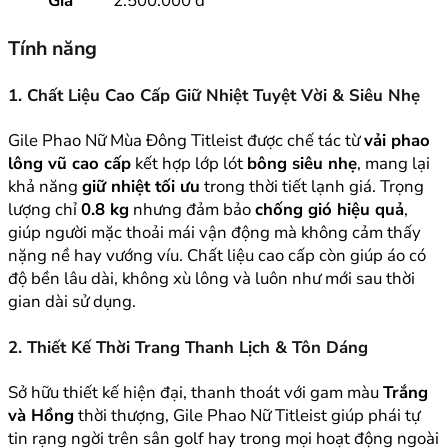
Giá
2.500.000 đ
Tính năng
1. Chất Liệu Cao Cấp Giữ Nhiệt Tuyệt Vời & Siêu Nhẹ
Gile Phao Nữ Mùa Đông Titleist được chế tác từ
vải phao
lông vũ cao cấp
kết hợp lớp lót
bông siêu nhẹ
, mang lại
khả năng
giữ nhiệt tối ưu
trong thời tiết lạnh giá. Trọng
lượng chỉ
0.8 kg
nhưng đảm bảo
chống gió hiệu quả
,
giúp người mặc thoải mái vận động mà không cảm thấy
nặng nề hay vướng víu. Chất liệu cao cấp còn giúp áo có
độ bền lâu dài, không xù lông và luôn như mới sau thời
gian dài sử dụng.
2. Thiết Kế Thời Trang Thanh Lịch & Tôn Dáng
Sở hữu thiết kế hiện đại, thanh thoát với gam màu
Trắng
và Hồng
thời thượng, Gile Phao Nữ Titleist giúp phái tự
tin rạng ngời trên sân golf hay trong mọi hoạt động ngoài