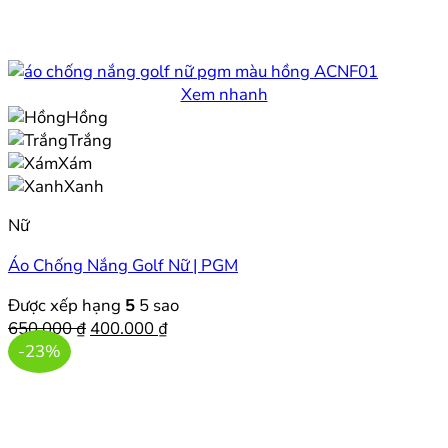
Xem nhanh
Hồng
Trắng
Xám
Xanh
Nữ
Áo Chống Nắng Golf Nữ | PGM
Được xếp hạng
5
5 sao
Giá
Giá
650.000
₫
400.000
₫
gốc
hiện
-23%
là:
tại
650.000 ₫.
là:
400.000 ₫.