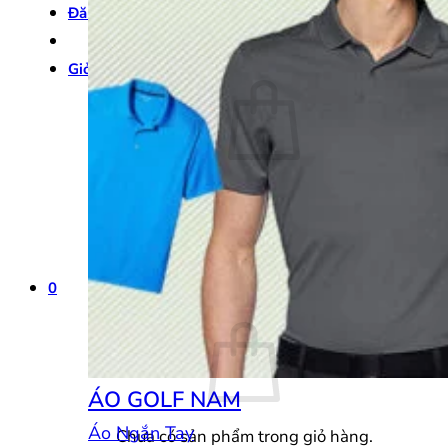
Đăng nhập
Giỏ hàng /
0
₫
0
Chưa có sản phẩm trong giỏ hàng.
Quay trở lại cửa hàng
0
Giỏ hàng
ÁO GOLF NAM
Áo Ngắn Tay
Chưa có sản phẩm trong giỏ hàng.