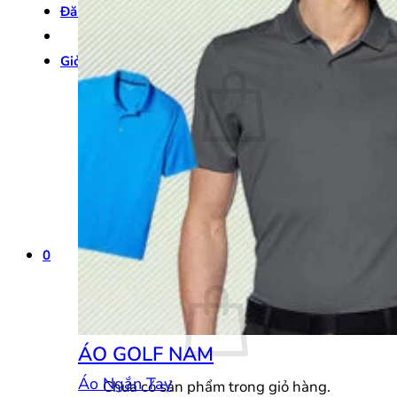
Đăng nhập
Giỏ hàng /
0
₫
0
Chưa có sản phẩm trong giỏ hàng.
Quay trở lại cửa hàng
0
Giỏ hàng
ÁO GOLF NAM
Áo Ngắn Tay
Chưa có sản phẩm trong giỏ hàng.